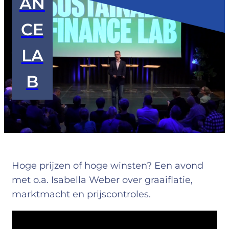
AN
CE
LA
B
Hoge prijzen of hoge winsten? Een avond
met o.a. Isabella Weber over graaiflatie,
marktmacht en prijscontroles.