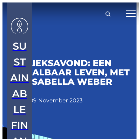
SU
ST
PUBLIEKSAVOND: EEN
BETAALBAAR LEVEN, MET
AIN
O.A. ISABELLA WEBER
AB
Media
/
09 November 2023
LE
FIN