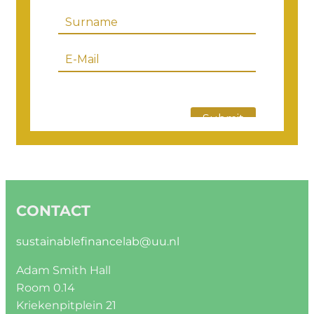
CONTACT
sustainablefinancelab@uu.nl
Adam Smith Hall
Room 0.14
Kriekenpitplein 21