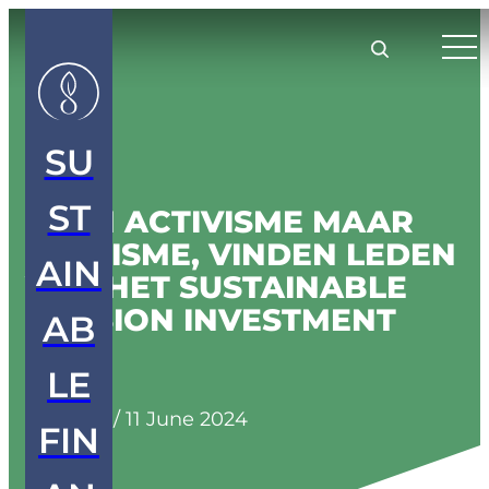
SU
ST
GEEN ACTIVISME MAAR
REALISME, VINDEN LEDEN
AIN
VAN HET SUSTAINABLE
PENSION INVESTMENT
AB
LAB
LE
Insights
/
11 June 2024
FIN